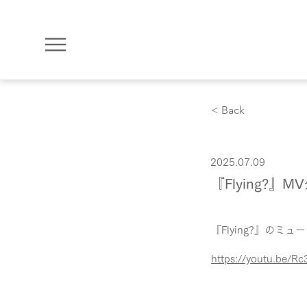
< Back
2025.07.09
『Flying?』M
『Flying?』の
https://youtu.be/R