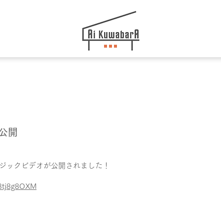
V公開
ミュージックビデオが公開されました！
c3tj8g8OXM