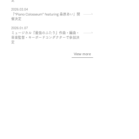
定
2026.03.04
「“Piano Colosseum” featuring 桑原あい」開
催決定
2026.01.07
ミュージカル『最強のふたり』作曲・編曲・
音楽監督・キーボードコンダクターで参加決
定
View more