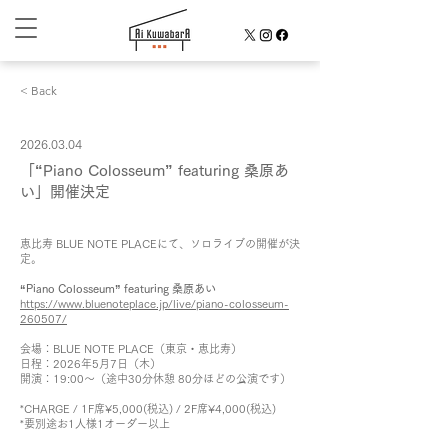
< Back
2026.03.04
「“Piano Colosseum” featuring 桑原あ
い」開催決定
恵比寿 BLUE NOTE PLACEにて、ソロライブの開催が決
定。
“Piano Colosseum” featuring 桑原あい
https://www.bluenoteplace.jp/live/piano-colosseum-
260507/
会場：BLUE NOTE PLACE（東京・恵比寿）
日程：2026年5月7日（木）
開演：19:00〜（途中30分休憩 80分ほどの公演です）
*CHARGE / 1F席¥5,000(税込) / 2F席¥4,000(税込)
*要別途お1人様1オーダー以上