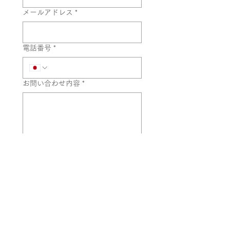
メールアドレス
*
電話番号
*
お問い合わせ内容
*
送信
ファンレターの宛先
〒107-0061
東京都港区北青山2-11-3 A-PLACE青山6F
桑原あいファンレター係宛